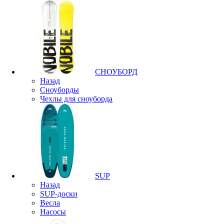
СНОУБОРД
Назад
Сноуборды
Чехлы для сноуборда
SUP
Назад
SUP-доски
Весла
Насосы