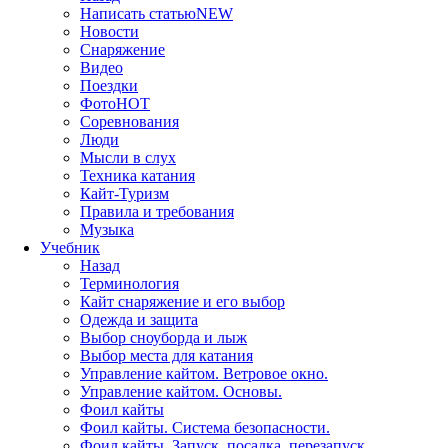
Написать статью
NEW
Новости
Снаряжение
Видео
Поездки
Фото
HOT
Соревнования
Люди
Мысли в слух
Техника катания
Кайт-Туризм
Правила и требования
Музыка
Учебник
Назад
Терминология
Кайт снаряжение и его выбор
Одежда и защита
Выбор сноуборда и лыж
Выбор места для катания
Управление кайтом. Ветровое окно.
Управление кайтом. Основы.
Фоил кайты
Фоил кайты. Система безопасности.
Фоил кайты. Запуск, посадка, перезапуск.