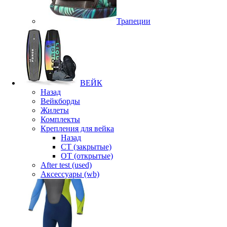
Трапеции
ВЕЙК
Назад
Вейкборды
Жилеты
Комплекты
Крепления для вейка
Назад
CT (закрытые)
OT (открытые)
After test (used)
Аксессуары (wb)