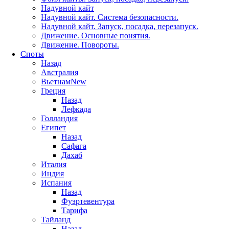
Надувной кайт
Надувной кайт. Система безопасности.
Надувной кайт. Запуск, посадка, перезапуск.
Движение. Основные понятия.
Движение. Повороты.
Споты
Назад
Австралия
Вьетнам
New
Греция
Назад
Лефкада
Голландия
Египет
Назад
Сафага
Дахаб
Италия
Индия
Испания
Назад
Фуэртевентура
Тарифа
Тайланд
Назад