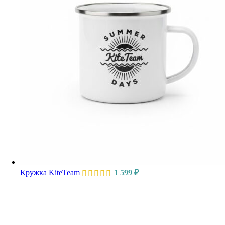
Кружка KiteTeam
1 599
₽