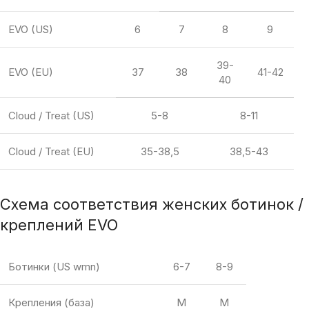
EVO (US)
6
7
8
9
39-
EVO (EU)
37
38
41-42
40
Cloud / Treat (US)
5-8
8-11
Cloud / Treat (EU)
35-38,5
38,5-43
Схема соответствия женских ботинок /
креплений EVO
Ботинки (US wmn)
6-7
8-9
Крепления (база)
M
M