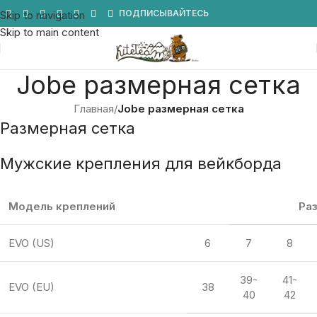
Мы в Telegram
ПОДПИСЫВАЙТЕСЬ
Skip to navigation
Skip to main content
Jobe размерная сетка
Главная
/
Jobe размерная сетка
Размерная сетка
Мужские крепления для вейкборда
Модель креплений
Ра
EVO (US)
6
7
8
39-
41-
EVO (EU)
38
40
42