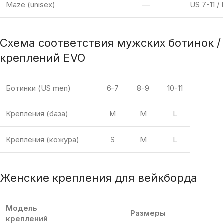
Maze (unisex)
—
US 7-11 /
Схема соответствия мужских ботинок /
креплений EVO
Ботинки (US men)
6-7
8-9
10-11
Крепления (база)
M
M
L
Крепления (кожура)
S
M
L
Женские крепления для вейкборда
Модель
Размеры
креплений