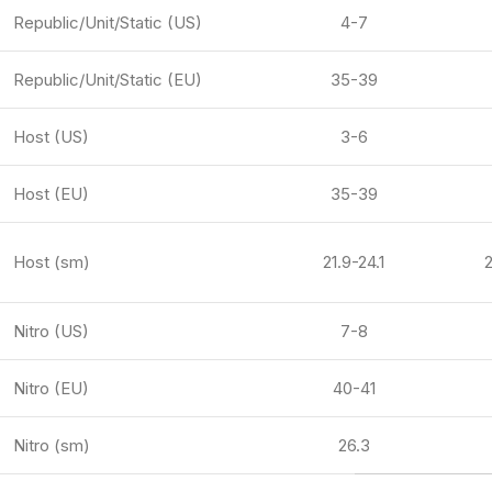
Republic/Unit/Static (US)
4-7
Republic/Unit/Static (EU)
35-39
Host (US)
3-6
Host (EU)
35-39
Host (sm)
21.9-24.1
2
Nitro (US)
7-8
Nitro (EU)
40-41
Nitro (sm)
26.3