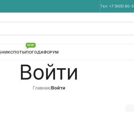
Мы в Telegram
Тел:
+7 (905) 80-
NEW!
БНИК
СПОТЫ
ПОГОДА
ФОРУМ
Войти
Главная
/
Войти