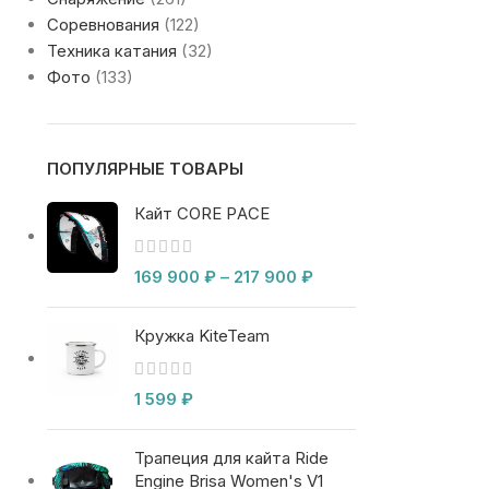
Соревнования
(122)
Техника катания
(32)
Фото
(133)
ПОПУЛЯРНЫЕ ТОВАРЫ
Кайт CORE PACE
169 900
₽
–
217 900
₽
Кружка KiteTeam
1 599
₽
Трапеция для кайта Ride
Engine Brisa Women's V1