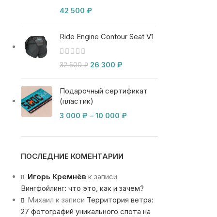
42 500
₽
Ride Engine Contour Seat V1
26 300
₽
32 500
₽
Подарочный сертификат
(пластик)
3 000
₽
–
10 000
₽
ПОСЛЕДНИЕ КОМЕНТАРИИ
Игорь Кремнёв
к записи
Вингфойлинг: что это, как и зачем?
Михаил
к записи
Территория ветра:
27 фотографий уникального спота на