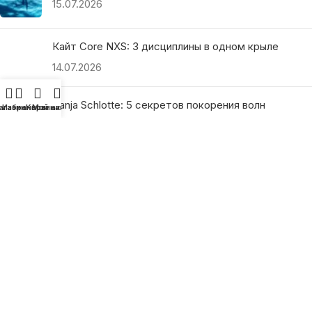
15.07.2026
Кайт Core NXS: 3 дисциплины в одном крыле
14.07.2026
Ranja Schlotte: 5 секретов покорения волн
агазин
Избранное
Корзина
Мой аккаунт
13.07.2026
ПОЛЕЗНЫЕ ССЫЛКИ
О нас
Наши преимущества
Как найти магазин
Оплата и доставка
Гарантия и возврат
Подарочные сертификаты
Как выбрать?
Политика конфиденциальности