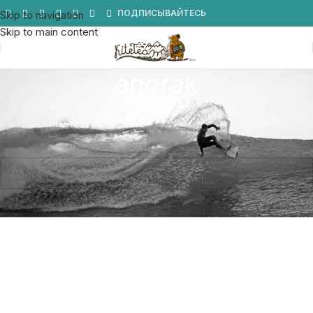
Мы в Telegram
ПОДПИСЫВАЙТЕСЬ
Skip to navigation
Skip to main content
anorak
Категории
Главная
/
Товары с меткой «anorak»
Товаров, соответствующих вашему запросу, не обнаружено.