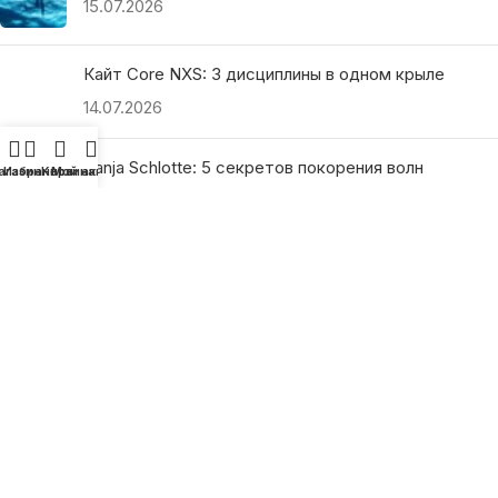
15.07.2026
Кайт Core NXS: 3 дисциплины в одном крыле
14.07.2026
Ranja Schlotte: 5 секретов покорения волн
агазин
Избранное
Корзина
Мой аккаунт
13.07.2026
ПОЛЕЗНЫЕ ССЫЛКИ
О нас
Наши преимущества
Как найти магазин
Оплата и доставка
Гарантия и возврат
Подарочные сертификаты
Как выбрать?
Политика конфиденциальности