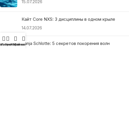
15.07.2026
Кайт Core NXS: 3 дисциплины в одном крыле
14.07.2026
Ranja Schlotte: 5 секретов покорения волн
агазин
Избранное
Корзина
Мой аккаунт
13.07.2026
ПОЛЕЗНЫЕ ССЫЛКИ
О нас
Наши преимущества
Как найти магазин
Оплата и доставка
Гарантия и возврат
Подарочные сертификаты
Как выбрать?
Политика конфиденциальности