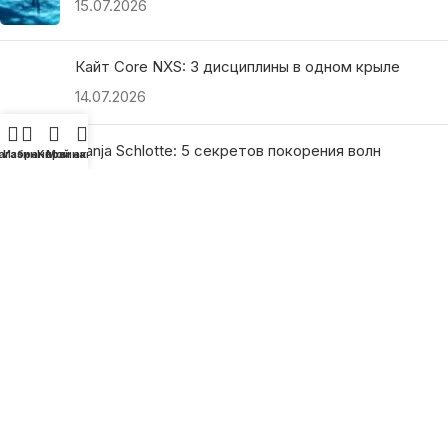
15.07.2026
Кайт Core NXS: 3 дисциплины в одном крыле
14.07.2026
Ranja Schlotte: 5 секретов покорения волн
агазин
Избранное
Корзина
Мой аккаунт
13.07.2026
ПОЛЕЗНЫЕ ССЫЛКИ
О нас
Наши преимущества
Как найти магазин
Оплата и доставка
Гарантия и возврат
Подарочные сертификаты
Как выбрать?
Политика конфиденциальности