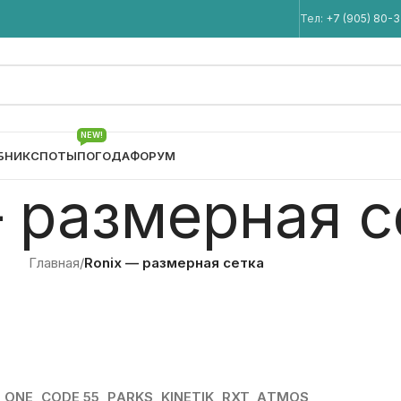
Мы в Telegram
Тел:
+7 (905) 80-
NEW!
БНИК
СПОТЫ
ПОГОДА
ФОРУМ
 размерная с
Главная
/
Ronix — размерная сетка
ONE, CODE 55, PARKS, KINETIK, RXT, ATMOS