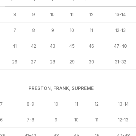
8
9
10
11
12
13-14
7
8
9
10
11
12-13
41
42
43
45
46
47-48
26
27
28
29
30
31-32
PRESTON, FRANK, SUPREME
-7
8-9
10
11
12
13-14
-6
7-8
9
10
11
12-13
-39
41-42
43
45
46
47-48