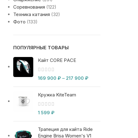
Соревнования
(122)
Техника катания
(32)
Фото
(133)
ПОПУЛЯРНЫЕ ТОВАРЫ
Кайт CORE PACE
169 900
₽
–
217 900
₽
Кружка KiteTeam
1 599
₽
Трапеция для кайта Ride
Engine Brisa Women's V1