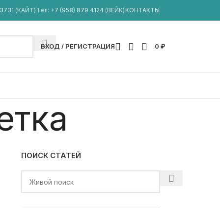
33731
(КАЙТ)
Тел:
+7 (958) 879 4124
(ВЕЙК)
КОНТАКТЫ
ВХОД / РЕГИСТРАЦИЯ
0
₽
етка
ПОИСК СТАТЕЙ