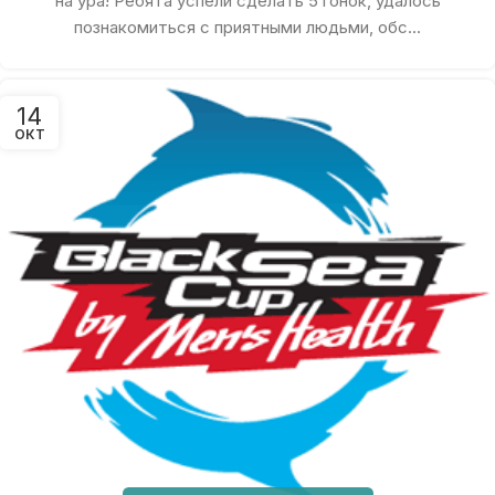
на ура! Ребята успели сделать 5 гонок, удалось
познакомиться с приятными людьми, обс...
14
ОКТ