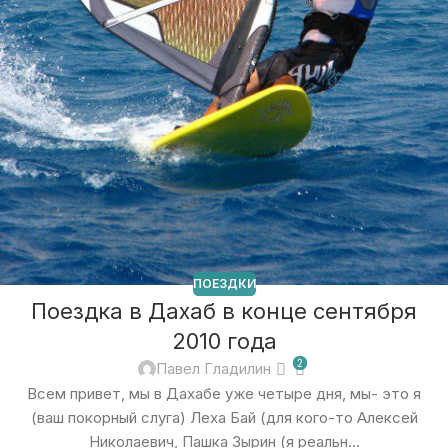
ПОЕЗДКИ
Поездка в Дахаб в конце сентября
2010 года
2
Павел Гладилин
Всем привет, мы в Дахабе уже четыре дня, мы- это я
(ваш покорный слуга) Леха Бай (для кого-то Алексей
Николаевич, Пашка Зырин (я реальн...