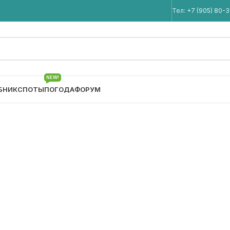
Мы в Telegram
Тел:
+7 (905) 80-
NEW!
БНИК
СПОТЫ
ПОГОДА
ФОРУМ