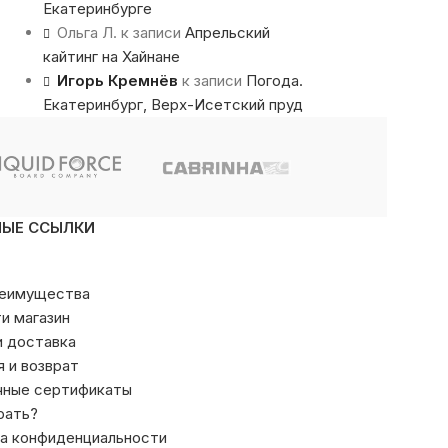
Екатеринбурге
Ольга Л.
к записи
Апрельский
кайтинг на Хайнане
Игорь Кремнёв
к записи
Погода.
Екатеринбург, Верх-Исетский пруд
НЫЕ ССЫЛКИ
реимущества
ти магазин
и доставка
я и возврат
чные сертификаты
рать?
а конфиденциальности