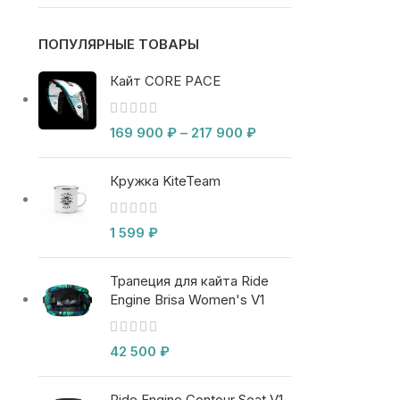
ПОПУЛЯРНЫЕ ТОВАРЫ
Кайт CORE PACE
169 900
₽
–
217 900
₽
Кружка KiteTeam
1 599
₽
Трапеция для кайта Ride
Engine Brisa Women's V1
42 500
₽
Ride Engine Contour Seat V1