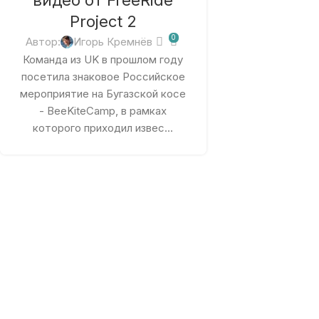
видео от FreeRide
Project 2
0
Автор:
Игорь Кремнёв
Команда из UK в прошлом году
посетила знаковое Российское
мероприятие на Бугазской косе
- BeeKiteCamp, в рамках
которого приходил извес...