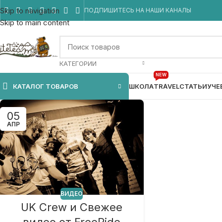
Skip to navigation
ПОДПИШИТЕСЬ НА НАШИ КАНАЛЫ
Skip to main content
КАТЕГОРИИ
NEW
КАТАЛОГ ТОВАРОВ
ШКОЛА
TRAVEL
СТАТЬИ
УЧЕ
05
АПР
ВИДЕО
UK Crew и Свежее