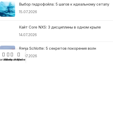
Выбор гидрофойла: 5 шагов к идеальному сетапу
15.07.2026
Кайт Core NXS: 3 дисциплины в одном крыле
14.07.2026
Ranja Schlotte: 5 секретов покорения волн
13.07.2026
агазин
Меню
Избранное
Корзина
Мой аккаунт
ПОЛЕЗНЫЕ ССЫЛКИ
О нас
Наши преимущества
Как найти магазин
Оплата и доставка
Гарантия и возврат
Подарочные сертификаты