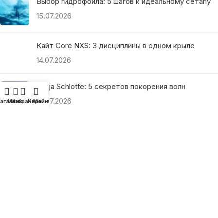
Выбор гидрофойла: 5 шагов к идеальному сетапу
15.07.2026
Кайт Core NXS: 3 дисциплины в одном крыле
14.07.2026
Ranja Schlotte: 5 секретов покорения волн
13.07.2026
агазин
Меню
Избранное
Корзина
Мой аккаунт
ПОЛЕЗНЫЕ ССЫЛКИ
О нас
Наши преимущества
Как найти магазин
Оплата и доставка
Гарантия и возврат
Подарочные сертификаты
Как выбрать?