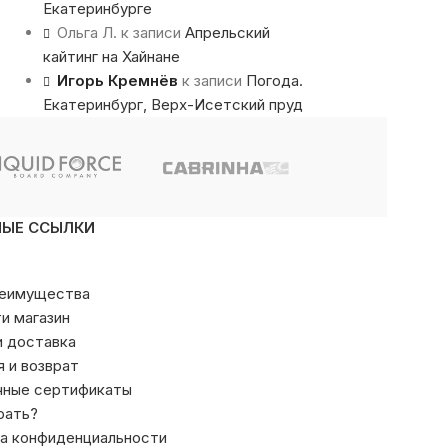
Екатеринбурге
Ольга Л.
к записи
Апрельский
кайтинг на Хайнане
Игорь Кремнёв
к записи
Погода.
Екатеринбург, Верх-Исетский пруд
НЫЕ ССЫЛКИ
реимущества
ти магазин
и доставка
я и возврат
чные сертификаты
рать?
а конфиденциальности