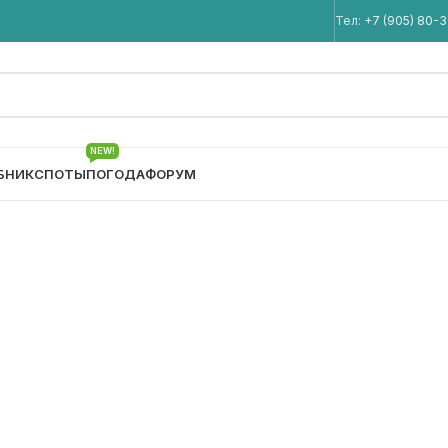
Мы в Telegram
Тел:
+7 (905) 80-
NEW!
БНИК
СПОТЫ
ПОГОДА
ФОРУМ