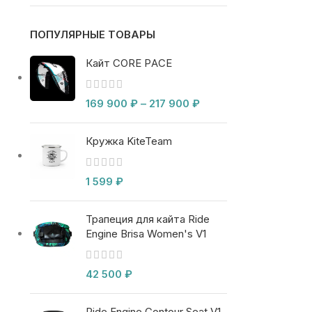
ПОПУЛЯРНЫЕ ТОВАРЫ
Кайт CORE PACE
169 900
₽
–
217 900
₽
Кружка KiteTeam
1 599
₽
Трапеция для кайта Ride
Engine Brisa Women's V1
42 500
₽
Ride Engine Contour Seat V1