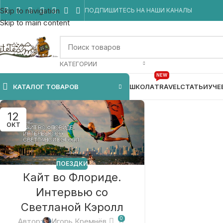
Skip to navigation
ПОДПИШИТЕСЬ НА НАШИ КАНАЛЫ
Skip to main content
КАТЕГОРИИ
NEW
КАТАЛОГ ТОВАРОВ
ШКОЛА
TRAVEL
СТАТЬИ
УЧЕ
12
ОКТ
ПОЕЗДКИ
Кайт во Флориде.
Интервью со
Светланой Кэролл
0
Автор:
Игорь Кремнёв