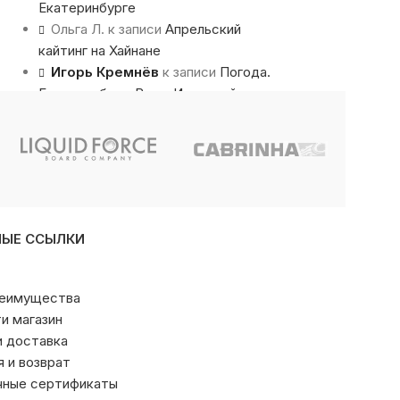
Екатеринбурге
Ольга Л.
к записи
Апрельский
кайтинг на Хайнане
Игорь Кремнёв
к записи
Погода.
Екатеринбург, Верх-Исетский пруд
НЫЕ ССЫЛКИ
реимущества
ти магазин
и доставка
я и возврат
чные сертификаты