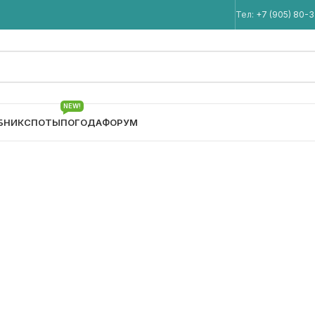
Мы в Telegram
Тел:
+7 (905) 80-
NEW!
БНИК
СПОТЫ
ПОГОДА
ФОРУМ