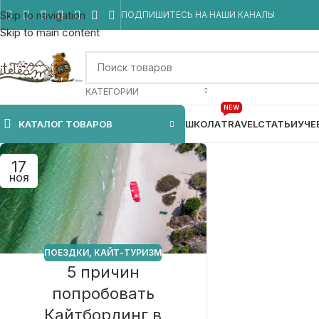
Skip to navigation
ПОДПИШИТЕСЬ НА НАШИ КАНАЛЫ
Skip to main content
КАТЕГОРИИ
NEW
КАТАЛОГ ТОВАРОВ
ШКОЛА
TRAVEL
СТАТЬИ
УЧЕ
17
НОЯ
ПОЕЗДКИ
,
КАЙТ-ТУРИЗМ
5 причин
попробовать
Кайтбординг в