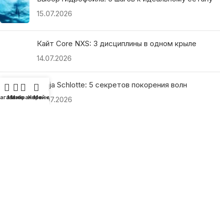
15.07.2026
Кайт Core NXS: 3 дисциплины в одном крыле
14.07.2026
Ranja Schlotte: 5 секретов покорения волн
агазин
Меню
Избранное
Корзина
Мой аккаунт
13.07.2026
ПОЛЕЗНЫЕ ССЫЛКИ
О нас
Наши преимущества
Как найти магазин
Оплата и доставка
Гарантия и возврат
Подарочные сертификаты
Как выбрать?