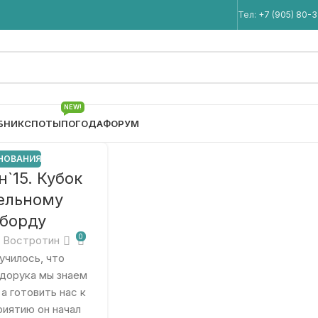
Мы в Telegram
Тел:
+7 (905) 80-
NEW!
БНИК
СПОТЫ
ПОГОДА
ФОРУМ
НОВАНИЯ
н`15. Кубок
бельному
борду
0
 Востротин
училось, что
дорука мы знаем
 а готовить нас к
иятию он начал