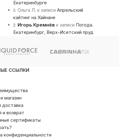
Екатеринбурге
Ольга Л.
к записи
Апрельский
кайтинг на Хайнане
Игорь Кремнёв
к записи
Погода.
Екатеринбург, Верх-Исетский пруд
НЫЕ ССЫЛКИ
реимущества
ти магазин
и доставка
я и возврат
чные сертификаты
рать?
а конфиденциальности