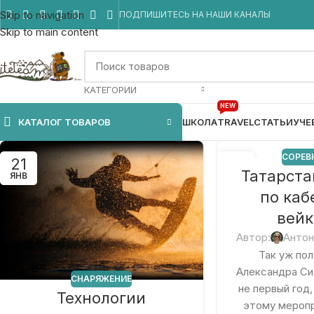
Skip to navigation
ПОДПИШИТЕСЬ НА НАШИ КАНАЛЫ
Skip to main content
КАТЕГОРИИ
NEW
КАТАЛОГ ТОВАРОВ
ШКОЛА
TRAVEL
СТАТЬИ
УЧЕ
СОРЕВ
21
02
Татарста
ЯНВ
СЕН
по ка
вейк
Автор:
Антон
Так уж пол
Александра Си
СНАРЯЖЕНИЕ
не первый год,
Технологии
этому меропр