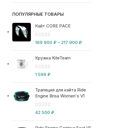
ПОПУЛЯРНЫЕ ТОВАРЫ
Кайт CORE PACE
169 900
₽
–
217 900
₽
Кружка KiteTeam
1 599
₽
Трапеция для кайта Ride
Engine Brisa Women's V1
42 500
₽
Ride Engine Contour Seat V1