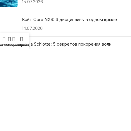
15.07.2026
Кайт Core NXS: 3 дисциплины в одном крыле
14.07.2026
Ranja Schlotte: 5 секретов покорения волн
агазин
Меню
Избранное
Корзина
Мой аккаунт
13.07.2026
ПОЛЕЗНЫЕ ССЫЛКИ
О нас
Наши преимущества
Как найти магазин
Оплата и доставка
Гарантия и возврат
Подарочные сертификаты
Как выбрать?
Политика конфиденциальности