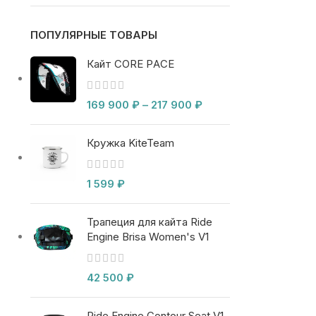
ПОПУЛЯРНЫЕ ТОВАРЫ
Кайт CORE PACE
169 900
₽
–
217 900
₽
Кружка KiteTeam
1 599
₽
Трапеция для кайта Ride
Engine Brisa Women's V1
42 500
₽
Ride Engine Contour Seat V1