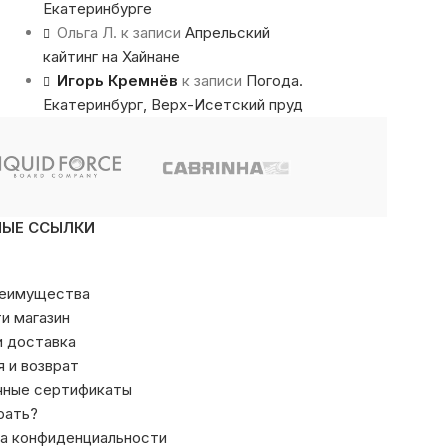
Екатеринбурге
Ольга Л.
к записи
Апрельский
кайтинг на Хайнане
Игорь Кремнёв
к записи
Погода.
Екатеринбург, Верх-Исетский пруд
НЫЕ ССЫЛКИ
реимущества
ти магазин
и доставка
я и возврат
чные сертификаты
рать?
а конфиденциальности