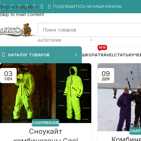
Skip to navigation
ПОДПИШИТЕСЬ НА НАШИ КАНАЛЫ
Skip to main content
КАТЕГОРИИ
NEW
КАТАЛОГ ТОВАРОВ
ШКОЛА
TRAVEL
СТАТЬИ
УЧЕ
03
09
СЕН
ДЕК
СНАРЯЖЕНИЕ
Сноукайт
СНАР
Комбине
комбинезоны Cool