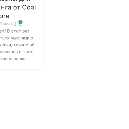
нга от Cool
one
3
Толян
т! В этот раз
ться мыслями о
ении, точнее об
ачалось с того,
езоне решил...