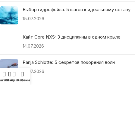
Выбор гидрофойла: 5 шагов к идеальному сетапу
15.07.2026
Кайт Core NXS: 3 дисциплины в одном крыле
14.07.2026
Ranja Schlotte: 5 секретов покорения волн
13.07.2026
агазин
Меню
Избранное
Корзина
Мой аккаунт
ПОЛЕЗНЫЕ ССЫЛКИ
О нас
Наши преимущества
Как найти магазин
Оплата и доставка
Гарантия и возврат