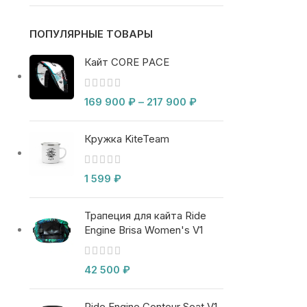
ПОПУЛЯРНЫЕ ТОВАРЫ
Кайт CORE PACE
169 900
₽
–
217 900
₽
Кружка KiteTeam
1 599
₽
Трапеция для кайта Ride
Engine Brisa Women's V1
42 500
₽
Ride Engine Contour Seat V1