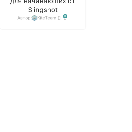
для начинающих от
Slingshot
0
Автор:
KiteTeam