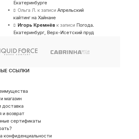
Екатеринбурге
Ольга Л.
к записи
Апрельский
кайтинг на Хайнане
Игорь Кремнёв
к записи
Погода.
Екатеринбург, Верх-Исетский пруд
НЫЕ ССЫЛКИ
реимущества
ти магазин
и доставка
я и возврат
чные сертификаты
рать?
а конфиденциальности