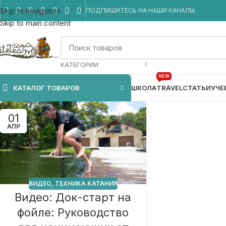
Skip to navigation
ПОДПИШИТЕСЬ НА НАШИ КАНАЛЫ
Skip to main content
КАТЕГОРИИ
NEW
КАТАЛОГ ТОВАРОВ
ШКОЛА
TRAVEL
СТАТЬИ
УЧЕ
01
АПР
ВИДЕО
,
ТЕХНИКА КАТАНИЯ
Видео: Док-старт на
фойле: Руководство