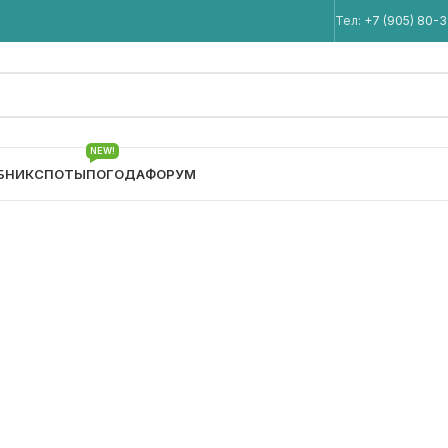
Мы в Telegram
Тел:
+7 (905) 80-
NEW!
БНИК
СПОТЫ
ПОГОДА
ФОРУМ