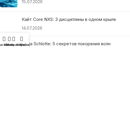
15.07.2026
Кайт Core NXS: 3 дисциплины в одном крыле
14.07.2026
Ranja Schlotte: 5 секретов покорения волн
агазин
Меню
Избранное
Корзина
Мой аккаунт
13.07.2026
ПОЛЕЗНЫЕ ССЫЛКИ
О нас
Наши преимущества
Как найти магазин
Оплата и доставка
Гарантия и возврат
Подарочные сертификаты
Как выбрать?
Политика конфиденциальности