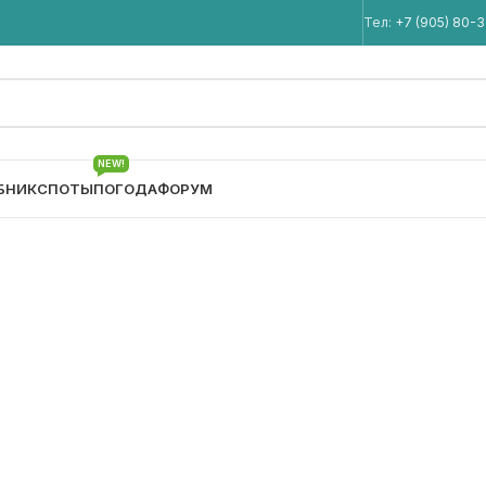
Мы в Telegram
Тел:
+7 (905) 80-
NEW!
БНИК
СПОТЫ
ПОГОДА
ФОРУМ