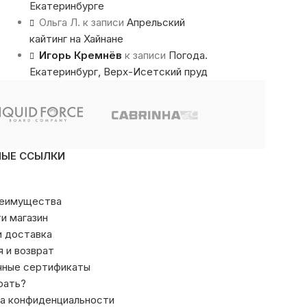
Екатеринбурге
Ольга Л.
к записи
Апрельский
кайтинг на Хайнане
Игорь Кремнёв
к записи
Погода.
Екатеринбург, Верх-Исетский пруд
НЫЕ ССЫЛКИ
реимущества
ти магазин
и доставка
я и возврат
чные сертификаты
рать?
а конфиденциальности