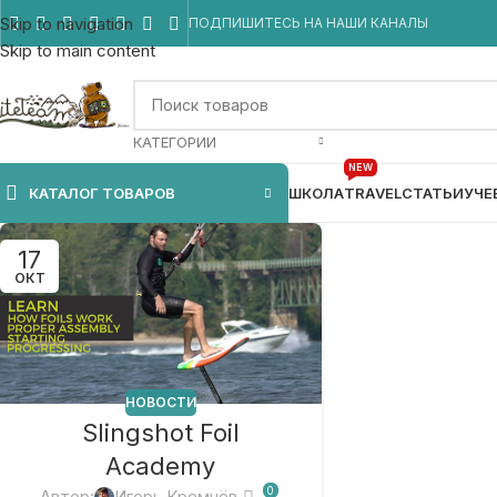
Skip to navigation
ПОДПИШИТЕСЬ НА НАШИ КАНАЛЫ
Skip to main content
КАТЕГОРИИ
NEW
КАТАЛОГ ТОВАРОВ
ШКОЛА
TRAVEL
СТАТЬИ
УЧЕ
17
ОКТ
НОВОСТИ
Slingshot Foil
Academy
0
Автор:
Игорь Кремнёв