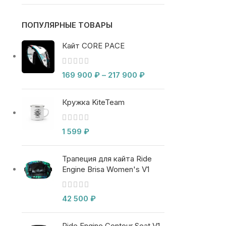
ПОПУЛЯРНЫЕ ТОВАРЫ
Кайт CORE PACE
169 900
₽
–
217 900
₽
Кружка KiteTeam
1 599
₽
Трапеция для кайта Ride
Engine Brisa Women's V1
42 500
₽
Ride Engine Contour Seat V1