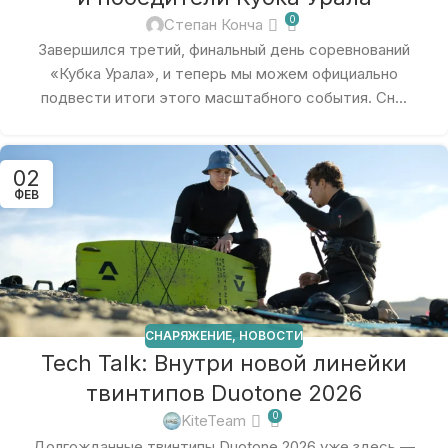
0
Степан Конча
Завершился третий, финальный день соревнований
«Кубка Урала», и теперь мы можем официально
подвести итоги этого масштабного события. Сн...
02
ФЕВ
СНАРЯЖЕНИЕ
,
НОВОСТИ
Tech Talk: Внутри новой линейки
твинтипов Duotone 2026
0
KiteTeam
Долгожданные твинтипы Duotone 2026 уже здесь —