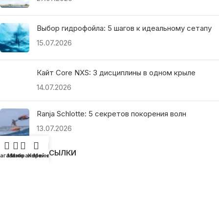
Выбор гидрофойла: 5 шагов к идеальному сетапу
15.07.2026
Кайт Core NXS: 3 дисциплины в одном крыле
14.07.2026
Ranja Schlotte: 5 секретов покорения волн
13.07.2026
ПОЛЕЗНЫЕ ССЫЛКИ
агазин
Меню
Избранное
Корзина
Мой аккаунт
О нас
Наши преимущества
Как найти магазин
Оплата и доставка