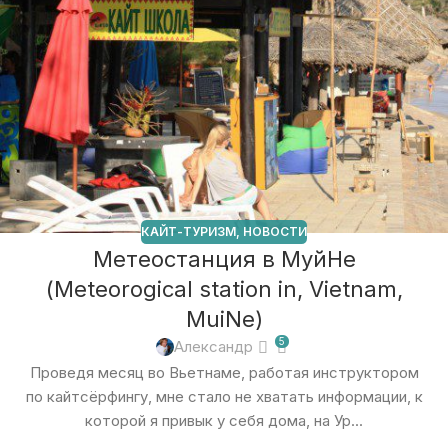
КАЙТ-ТУРИЗМ
,
НОВОСТИ
Метеостанция в МуйНе
(Meteorogical station in, Vietnam,
MuiNe)
5
Александр
Проведя месяц во Вьетнаме, работая инструктором
по кайтсёрфингу, мне стало не хватать информации, к
которой я привык у себя дома, на Ур...