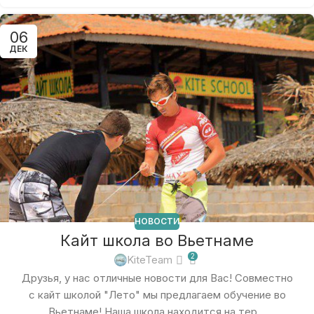
06
ДЕК
НОВОСТИ
Кайт школа во Вьетнаме
2
KiteTeam
Друзья, у нас отличные новости для Вас! Совместно
с кайт школой "Лето" мы предлагаем обучение во
Вьетнаме! Наша школа находится на тер...