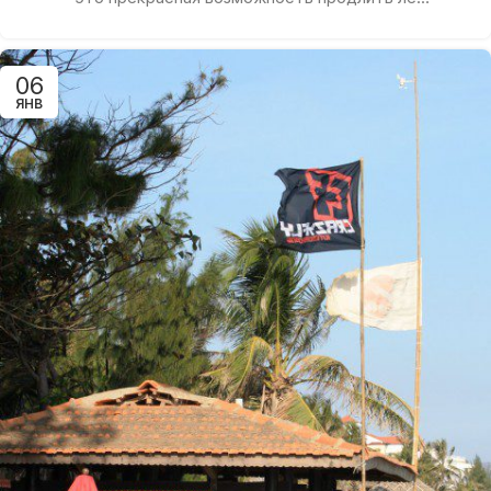
06
ЯНВ