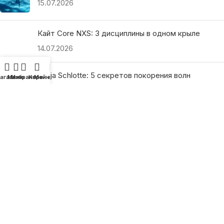
15.07.2026
Кайт Core NXS: 3 дисциплины в одном крыле
14.07.2026
Ranja Schlotte: 5 секретов покорения волн
агазин
Меню
Избранное
Корзина
Мой аккаунт
13.07.2026
ПОЛЕЗНЫЕ ССЫЛКИ
О нас
Наши преимущества
Как найти магазин
Оплата и доставка
Гарантия и возврат
Подарочные сертификаты
Как выбрать?
Политика конфиденциальности