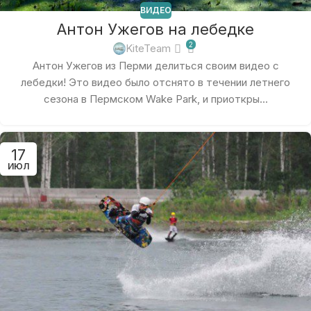
ВИДЕО
Антон Ужегов на лебедке
2
KiteTeam
Антон Ужегов из Перми делиться своим видео с
лебедки! Это видео было отснято в течении летнего
сезона в Пермском Wake Park, и приоткры...
17
ИЮЛ