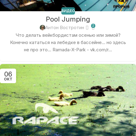
ВИДЕО
Pool Jumping
2
Антон Востротин
Что делать вейкбордистам осенью или зимой?
Конечно кататься на лебедке в бассейне... но здесь
не про это... Ramada-X-Park - vk.com/r...
06
ОКТ