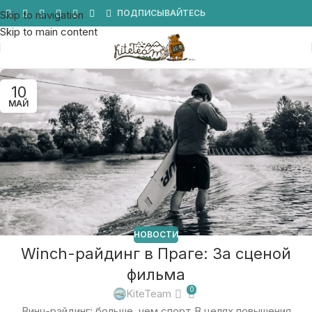
Мы в Telegram
ПОДПИСЫВАЙТЕСЬ
Skip to navigation
Skip to main content
10
МАЙ
НОВОСТИ
Winch-райдинг в Праге: За сценой
фильма
0
KiteTeam
Винч-райдинг: больше, чем спорт В целях повышения