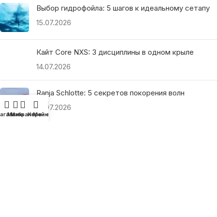
Выбор гидрофойла: 5 шагов к идеальному сетапу
15.07.2026
Кайт Core NXS: 3 дисциплины в одном крыле
14.07.2026
Ranja Schlotte: 5 секретов покорения волн
13.07.2026
агазин
Меню
Избранное
Корзина
Мой аккаунт
ПОЛЕЗНЫЕ ССЫЛКИ
О нас
Наши преимущества
Как найти магазин
Оплата и доставка
Гарантия и возврат
Подарочные сертификаты