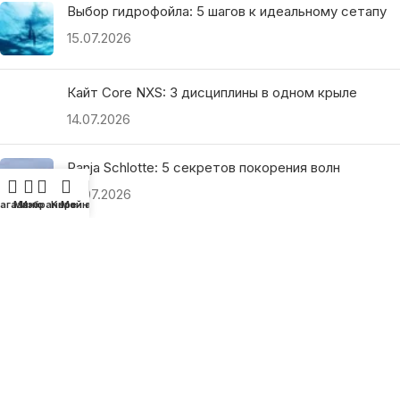
Выбор гидрофойла: 5 шагов к идеальному сетапу
15.07.2026
Кайт Core NXS: 3 дисциплины в одном крыле
14.07.2026
Ranja Schlotte: 5 секретов покорения волн
13.07.2026
агазин
Меню
Избранное
Корзина
Мой аккаунт
ПОЛЕЗНЫЕ ССЫЛКИ
О нас
Наши преимущества
Как найти магазин
Оплата и доставка
Гарантия и возврат
Подарочные сертификаты