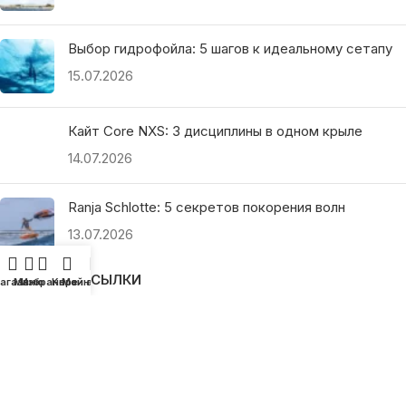
Выбор гидрофойла: 5 шагов к идеальному сетапу
15.07.2026
Кайт Core NXS: 3 дисциплины в одном крыле
14.07.2026
Ranja Schlotte: 5 секретов покорения волн
13.07.2026
ПОЛЕЗНЫЕ ССЫЛКИ
агазин
Меню
Избранное
Корзина
Мой аккаунт
О нас
Наши преимущества
Как найти магазин
Оплата и доставка
Гарантия и возврат