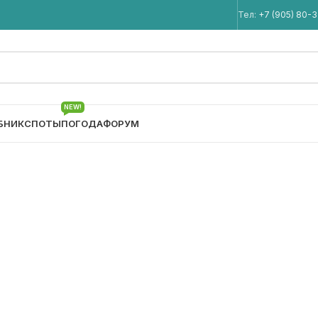
Мы в Telegram
Тел:
+7 (905) 80-
NEW!
БНИК
СПОТЫ
ПОГОДА
ФОРУМ