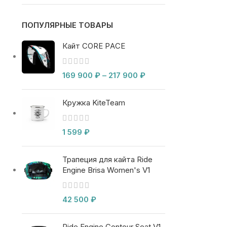
ПОПУЛЯРНЫЕ ТОВАРЫ
Кайт CORE PACE
169 900
₽
–
217 900
₽
Кружка KiteTeam
1 599
₽
Трапеция для кайта Ride
Engine Brisa Women's V1
42 500
₽
Ride Engine Contour Seat V1