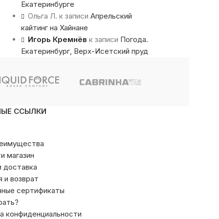
Екатеринбурге
Ольга Л.
к записи
Апрельский
кайтинг на Хайнане
Игорь Кремнёв
к записи
Погода.
Екатеринбург, Верх-Исетский пруд
НЫЕ ССЫЛКИ
реимущества
ти магазин
и доставка
я и возврат
чные сертификаты
рать?
а конфиденциальности