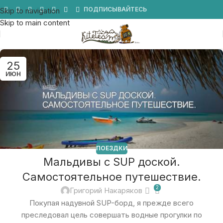
Мы в Telegram
ПОДПИСЫВАЙТЕСЬ
Skip to navigation
Skip to main content
25
ИЮН
ПОЕЗДКИ
Мальдивы с SUP доской.
Самостоятельное путешествие.
2
Григорий Накаряков
Покупая надувной SUP-борд, я прежде всего
преследовал цель совершать водные прогулки по