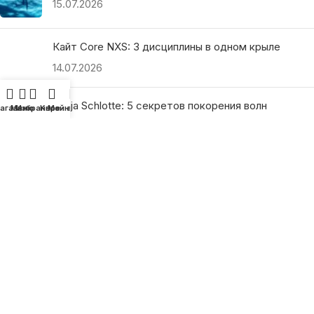
15.07.2026
Кайт Core NXS: 3 дисциплины в одном крыле
14.07.2026
Ranja Schlotte: 5 секретов покорения волн
агазин
Меню
Избранное
Корзина
Мой аккаунт
13.07.2026
ПОЛЕЗНЫЕ ССЫЛКИ
О нас
Наши преимущества
Как найти магазин
Оплата и доставка
Гарантия и возврат
Подарочные сертификаты
Как выбрать?
Политика конфиденциальности