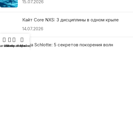
15.07.2026
Кайт Core NXS: 3 дисциплины в одном крыле
14.07.2026
Ranja Schlotte: 5 секретов покорения волн
агазин
Меню
Избранное
Корзина
Мой аккаунт
13.07.2026
ПОЛЕЗНЫЕ ССЫЛКИ
О нас
Наши преимущества
Как найти магазин
Оплата и доставка
Гарантия и возврат
Подарочные сертификаты
Как выбрать?
Политика конфиденциальности