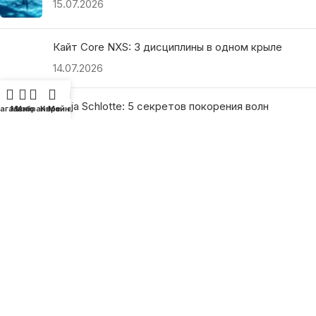
15.07.2026
Кайт Core NXS: 3 дисциплины в одном крыле
14.07.2026
Ranja Schlotte: 5 секретов покорения волн
агазин
Меню
Избранное
Корзина
Мой аккаунт
13.07.2026
ПОЛЕЗНЫЕ ССЫЛКИ
О нас
Наши преимущества
Как найти магазин
Оплата и доставка
Гарантия и возврат
Подарочные сертификаты
Как выбрать?
Политика конфиденциальности