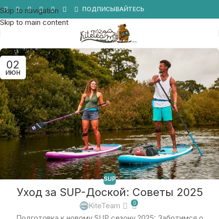
Мы в Telegram
ПОДПИСЫВАЙТЕСЬ
Skip to navigation
Skip to main content
02
ИЮН
SUP
Уход за SUP-Доской: Советы 2025
0
KiteTeam
Подготовка к новому SUP сезону 2025: Заботимся о