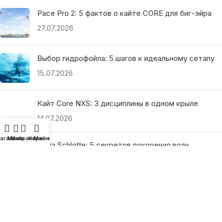
Pace Pro 2: 5 фактов о кайте CORE для биг-эйра
27.07.2026
Выбор гидрофойла: 5 шагов к идеальному сетапу
15.07.2026
Кайт Core NXS: 3 дисциплины в одном крыле
14.07.2026
агазин
Меню
Избранное
Корзина
Мой аккаунт
Ranja Schlotte: 5 секретов покорения волн
13.07.2026
ПОЛЕЗНЫЕ ССЫЛКИ
О нас
Наши преимущества