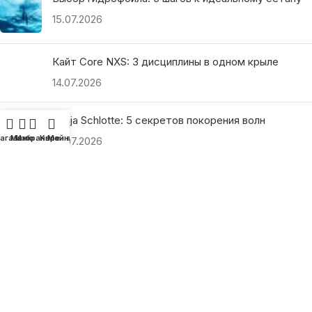
15.07.2026
Кайт Core NXS: 3 дисциплины в одном крыле
14.07.2026
Ranja Schlotte: 5 секретов покорения волн
агазин
Меню
Избранное
Корзина
Мой аккаунт
13.07.2026
ПОЛЕЗНЫЕ ССЫЛКИ
О нас
Наши преимущества
Как найти магазин
Оплата и доставка
Гарантия и возврат
Подарочные сертификаты
Как выбрать?