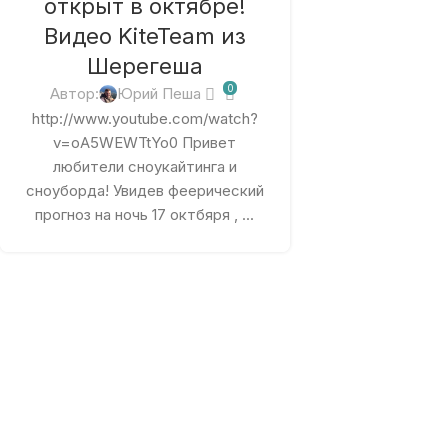
открыт в октябре!
Видео KiteTeam из
Шерегеша
0
Автор:
Юрий Пеша
http://www.youtube.com/watch?
v=oA5WEWTtYo0 Привет
любители сноукайтинга и
сноуборда! Увидев феерический
прогноз на ночь 17 октбяря , ...