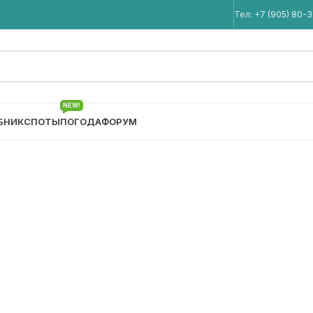
Мы в Telegram
Тел:
+7 (905) 80-
NEW!
БНИК
СПОТЫ
ПОГОДА
ФОРУМ