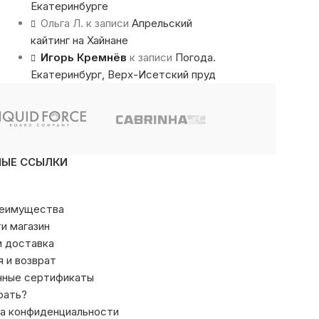
Екатеринбурге
Ольга Л.
к записи
Апрельский
кайтинг на Хайнане
Игорь Кремнёв
к записи
Погода.
Екатеринбург, Верх-Исетский пруд
НЫЕ ССЫЛКИ
реимущества
ти магазин
и доставка
я и возврат
чные сертификаты
рать?
а конфиденциальности