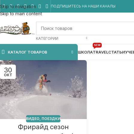
Skip to navigation
ПОДПИШИТЕСЬ НА НАШИ КАНАЛЫ
Skip to main content
КАТЕГОРИИ
NEW
КАТАЛОГ ТОВАРОВ
ШКОЛА
TRAVEL
СТАТЬИ
УЧЕ
30
ОКТ
ВИДЕО
,
ПОЕЗДКИ
Фрирайд сезон