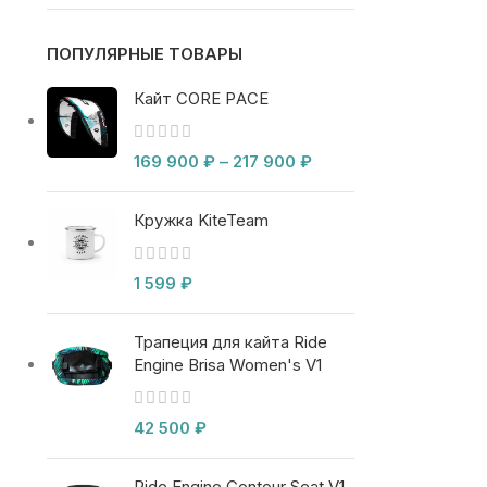
ПОПУЛЯРНЫЕ ТОВАРЫ
Кайт CORE PACE
169 900
₽
–
217 900
₽
Кружка KiteTeam
1 599
₽
Трапеция для кайта Ride
Engine Brisa Women's V1
42 500
₽
Ride Engine Contour Seat V1