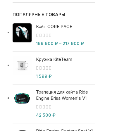
ПОПУЛЯРНЫЕ ТОВАРЫ
Кайт CORE PACE
169 900
₽
–
217 900
₽
Кружка KiteTeam
1 599
₽
Трапеция для кайта Ride
Engine Brisa Women's V1
42 500
₽
Ride Engine Contour Seat V1