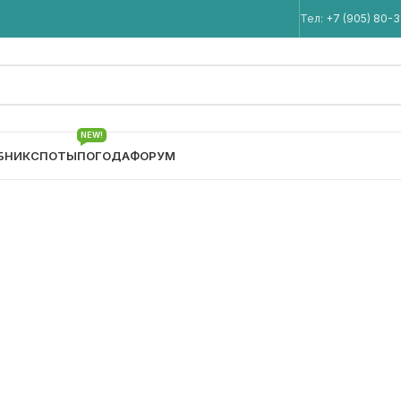
Мы в Telegram
Тел:
+7 (905) 80-
NEW!
БНИК
СПОТЫ
ПОГОДА
ФОРУМ