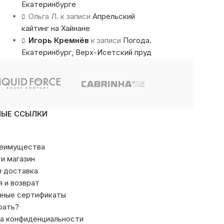
Екатеринбурге
Ольга Л.
к записи
Апрельский
кайтинг на Хайнане
Игорь Кремнёв
к записи
Погода.
Екатеринбург, Верх-Исетский пруд
НЫЕ ССЫЛКИ
реимущества
ти магазин
и доставка
я и возврат
чные сертификаты
рать?
а конфиденциальности