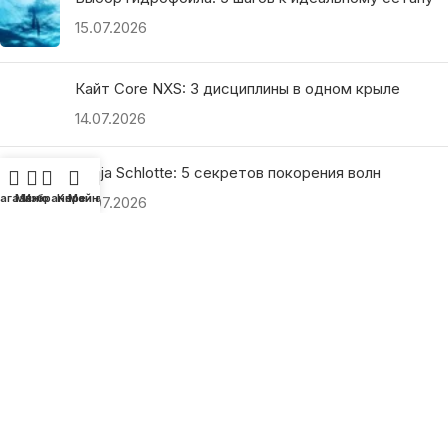
15.07.2026
Кайт Core NXS: 3 дисциплины в одном крыле
14.07.2026
Ranja Schlotte: 5 секретов покорения волн
агазин
Меню
Избранное
Корзина
Мой аккаунт
13.07.2026
ПОЛЕЗНЫЕ ССЫЛКИ
О нас
Наши преимущества
Как найти магазин
Оплата и доставка
Гарантия и возврат
Подарочные сертификаты
Как выбрать?