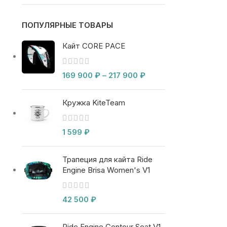
ПОПУЛЯРНЫЕ ТОВАРЫ
Кайт CORE PACE
169 900
₽
–
217 900
₽
Кружка KiteTeam
1 599
₽
Трапеция для кайта Ride
Engine Brisa Women's V1
42 500
₽
Ride Engine Contour Seat V1