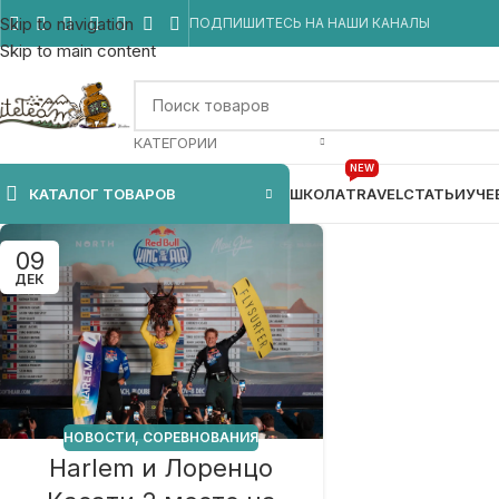
Skip to navigation
ПОДПИШИТЕСЬ НА НАШИ КАНАЛЫ
Skip to main content
КАТЕГОРИИ
NEW
КАТАЛОГ ТОВАРОВ
ШКОЛА
TRAVEL
СТАТЬИ
УЧЕ
09
ДЕК
НОВОСТИ
,
СОРЕВНОВАНИЯ
Harlem и Лоренцо