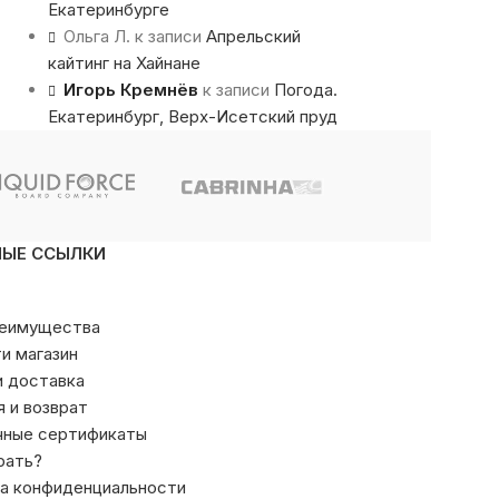
Екатеринбурге
Ольга Л.
к записи
Апрельский
кайтинг на Хайнане
Игорь Кремнёв
к записи
Погода.
Екатеринбург, Верх-Исетский пруд
НЫЕ ССЫЛКИ
реимущества
ти магазин
и доставка
я и возврат
чные сертификаты
рать?
а конфиденциальности