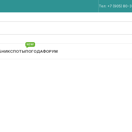
Мы в Telegram
Тел:
+7 (905) 80-
NEW!
БНИК
СПОТЫ
ПОГОДА
ФОРУМ