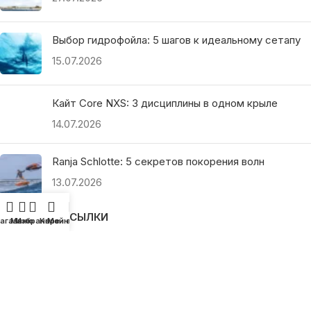
Выбор гидрофойла: 5 шагов к идеальному сетапу
15.07.2026
Кайт Core NXS: 3 дисциплины в одном крыле
14.07.2026
Ranja Schlotte: 5 секретов покорения волн
13.07.2026
ПОЛЕЗНЫЕ ССЫЛКИ
агазин
Меню
Избранное
Корзина
Мой аккаунт
О нас
Наши преимущества
Как найти магазин
Оплата и доставка