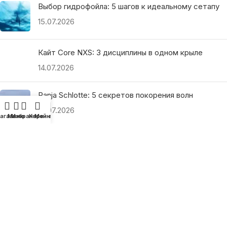
Выбор гидрофойла: 5 шагов к идеальному сетапу
15.07.2026
Кайт Core NXS: 3 дисциплины в одном крыле
14.07.2026
Ranja Schlotte: 5 секретов покорения волн
13.07.2026
агазин
Меню
Избранное
Корзина
Мой аккаунт
ПОЛЕЗНЫЕ ССЫЛКИ
О нас
Наши преимущества
Как найти магазин
Оплата и доставка
Гарантия и возврат
Подарочные сертификаты