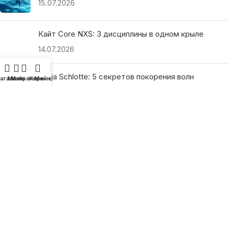
15.07.2026
Кайт Core NXS: 3 дисциплины в одном крыле
14.07.2026
Ranja Schlotte: 5 секретов покорения волн
агазин
Меню
Избранное
Корзина
Мой аккаунт
13.07.2026
ПОЛЕЗНЫЕ ССЫЛКИ
О нас
Наши преимущества
Как найти магазин
Оплата и доставка
Гарантия и возврат
Подарочные сертификаты
Как выбрать?
Политика конфиденциальности