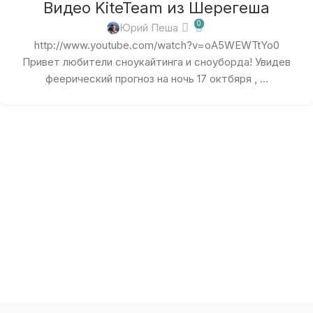
Видео KiteTeam из Шерегеша
0
Юрий Пеша
http://www.youtube.com/watch?v=oA5WEWTtYo0
Привет любители сноукайтинга и сноуборда! Увидев
феерический прогноз на ночь 17 октбяря , ...