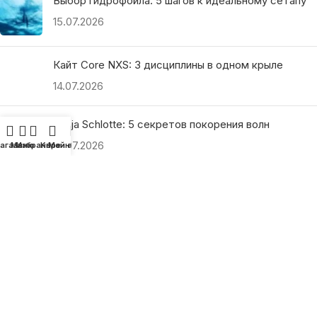
Выбор гидрофойла: 5 шагов к идеальному сетапу
15.07.2026
Кайт Core NXS: 3 дисциплины в одном крыле
14.07.2026
Ranja Schlotte: 5 секретов покорения волн
13.07.2026
агазин
Меню
Избранное
Корзина
Мой аккаунт
ПОЛЕЗНЫЕ ССЫЛКИ
О нас
Наши преимущества
Как найти магазин
Оплата и доставка
Гарантия и возврат
Подарочные сертификаты
Как выбрать?