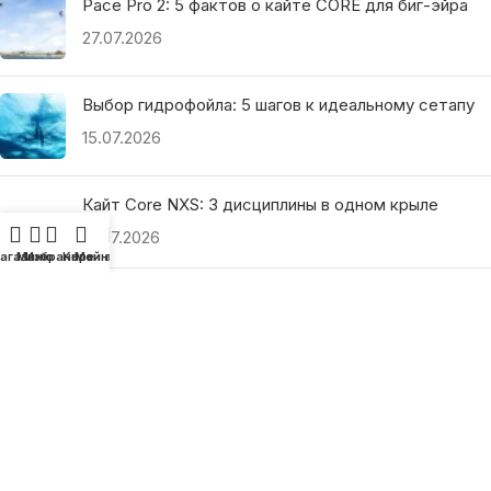
Pace Pro 2: 5 фактов о кайте CORE для биг-эйра
27.07.2026
Выбор гидрофойла: 5 шагов к идеальному сетапу
15.07.2026
Кайт Core NXS: 3 дисциплины в одном крыле
14.07.2026
агазин
Меню
Избранное
Корзина
Мой аккаунт
Ranja Schlotte: 5 секретов покорения волн
13.07.2026
ПОЛЕЗНЫЕ ССЫЛКИ
О нас
Наши преимущества
Как найти магазин