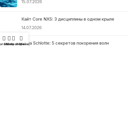
15.07.2026
Кайт Core NXS: 3 дисциплины в одном крыле
14.07.2026
Ranja Schlotte: 5 секретов покорения волн
агазин
Меню
Избранное
Корзина
Мой аккаунт
13.07.2026
ПОЛЕЗНЫЕ ССЫЛКИ
О нас
Наши преимущества
Как найти магазин
Оплата и доставка
Гарантия и возврат
Подарочные сертификаты
Как выбрать?
Политика конфиденциальности