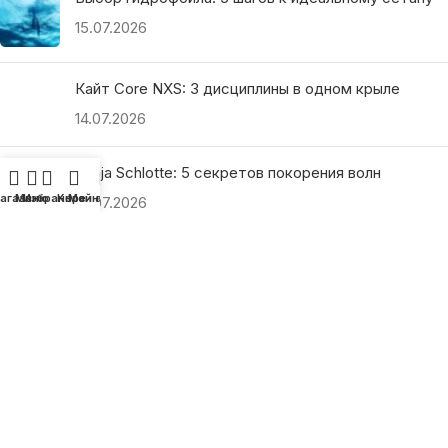
15.07.2026
Кайт Core NXS: 3 дисциплины в одном крыле
14.07.2026
Ranja Schlotte: 5 секретов покорения волн
агазин
Меню
Избранное
Корзина
Мой аккаунт
13.07.2026
ПОЛЕЗНЫЕ ССЫЛКИ
О нас
Наши преимущества
Как найти магазин
Оплата и доставка
Гарантия и возврат
Подарочные сертификаты
Как выбрать?