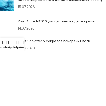
15.07.2026
Кайт Core NXS: 3 дисциплины в одном крыле
14.07.2026
Ranja Schlotte: 5 секретов покорения волн
агазин
Меню
Избранное
Корзина
Мой аккаунт
13.07.2026
ПОЛЕЗНЫЕ ССЫЛКИ
О нас
Наши преимущества
Как найти магазин
Оплата и доставка
Гарантия и возврат
Подарочные сертификаты
Как выбрать?