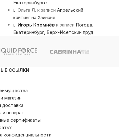
Екатеринбурге
Ольга Л.
к записи
Апрельский
кайтинг на Хайнане
Игорь Кремнёв
к записи
Погода.
Екатеринбург, Верх-Исетский пруд
НЫЕ ССЫЛКИ
реимущества
ти магазин
и доставка
я и возврат
чные сертификаты
рать?
а конфиденциальности