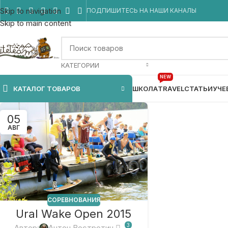
Skip to navigation
ПОДПИШИТЕСЬ НА НАШИ КАНАЛЫ
Skip to main content
КАТЕГОРИИ
NEW
КАТАЛОГ ТОВАРОВ
ШКОЛА
TRAVEL
СТАТЬИ
УЧЕ
05
АВГ
СОРЕВНОВАНИЯ
Ural Wake Open 2015
3
Автор:
Антон Востротин