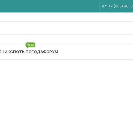
Мы в Telegram
Тел:
+7 (905) 80-
NEW!
БНИК
СПОТЫ
ПОГОДА
ФОРУМ