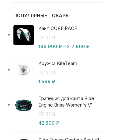
ПОПУЛЯРНЫЕ ТОВАРЫ
Кайт CORE PACE
169 900
₽
–
217 900
₽
Кружка KiteTeam
1 599
₽
Трапеция для кайта Ride
Engine Brisa Women's V1
42 500
₽
Ride Engine Contour Seat V1